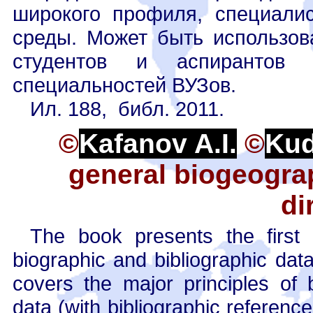
широкого профиля, специали
среды. Может быть использов
студентов и аспирантов б
специальностей ВУЗов.
Ил. 188, библ. 2011.
©
Kafanov A.I.
©
Kud
general biogeograp
di
The book presents the first 
biographic and bibliographic data 
covers the major principles of 
data (with bibliographic referenc