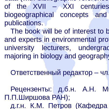
of the XVII – XXI centuries
biogeographical concepts and
publications.
The book will be of interest to
and experts in environmental pro
university lecturers, undergr
majoring in biology and geograph
Ответственный редактор – чл
Рецензенты: д.б.н. А.Н. М
П.П.Ширшова РАН);
д.г.н. К.М. Петров (Кафедр