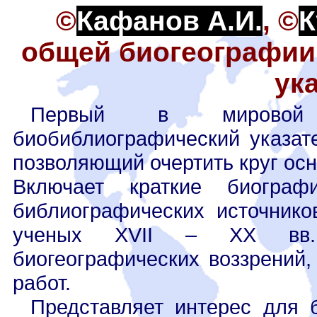
©
Кафанов А.И.
, ©
К
общей биогеографии
ук
Первый в мировой п
биобиблиографический указат
позволяющий очертить круг ос
Включает краткие биограф
библиографических источнико
ученых XVII – XX вв.,
биогеографических воззрений,
работ.
Представляет интерес для б