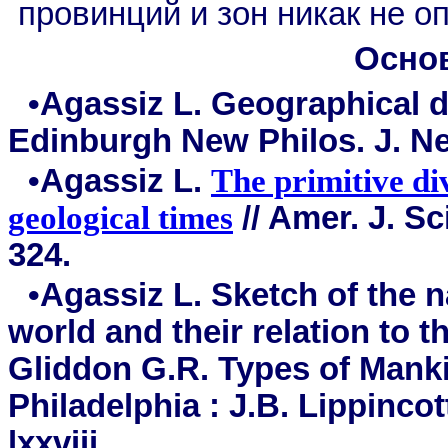
провинций и зон никак не о
Осно
•Agassiz L. Geographical di
Edinburgh New Philos. J. New
•Agassiz L.
The primitive di
geological times
// Amer. J. Sc
324.
•Agassiz L. Sketch of the n
world and their relation to th
Gliddon G.R. Types of Mank
Philadelphia : J.B. Lippincot
lxxviii.