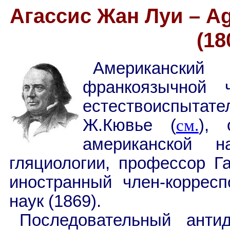
Агассис Жан Луи – Ag
(18
Американски
франкоязычной 
естествоиспытат
Ж.Кювье (
см.
), 
американской н
гляциологии, профессор Га
иностранный член-корресп
наук (1869).
Последовательный антид