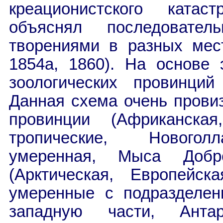
креационистского катас
объяснял последовател
творениями в разных мес
1854
a
, 1860). На основе 
зоологических провинци
Данная схема очень провиз
провинции (Африканска
тропические, Новогол
умеренная, Мыса Доб
(Арктическая, Европейск
умеренные с подразделен
западную части, Антар