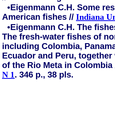
•Eigenmann C.H. Some resu
American fishes //
Indiana Un
•Eigenmann C.H. The fishes
The fresh-water fishes of n
including Colombia, Panama,
Ecuador and Peru, together 
of the Rio Meta in Colombia 
N 1
. 346 p., 38 pls.