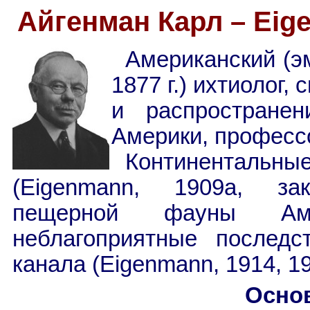
Айгенман Карл – Eige
Американский (э
1877 г.) ихтиолог,
и распростране
Америки, професс
Континентальны
(Eigenmann, 1909a, зак
пещерной фауны Амер
неблагоприятные последс
канала (Eigenmann, 1914, 19
Осно