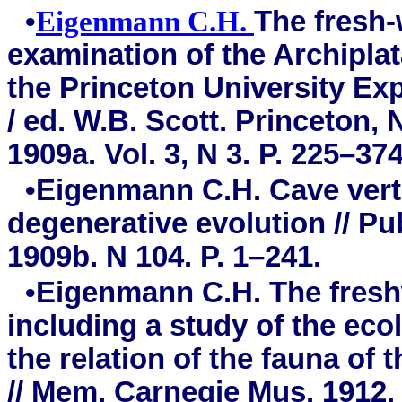
•
Eigenmann C.H.
The fresh-
examination of the Archiplat
the Princeton University Ex
/ ed. W.B. Scott. Princeton, 
1909a. Vol. 3, N 3. P. 225–374
•Eigenmann C.H. Cave vert
degenerative evolution // Pu
1909b. N 104. P. 1–241.
•Eigenmann C.H. The freshw
including a study of the eco
the relation of the fauna of 
// Mem. Carnegie Mus. 1912. V