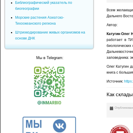
Библиографический указатель по
биогеографии
Всем желающим
Дальнего Восто
Морские растения Азиатско-
Тихоокеанского региона
Автор:
Штрихкодирование живых организмов на
Катугин Олег 
основе ДНК
работает в ТИ
биологических 
Дальневосточн
Мы в Telegram:
заповедника: э
Олег Катугин 
книга с больш
Источник:
https:
Как склады
Опубликован