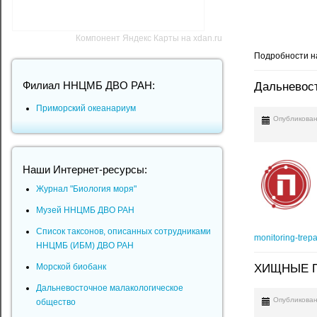
Компонент Яндекс Карты на xdan.ru
Подробности н
Филиал ННЦМБ ДВО РАН:
Дальневост
Приморский океанариум
Опубликован
Наши Интернет-ресурсы:
Журнал "Биология моря"
Музей ННЦМБ ДВО РАН
Список таксонов, описанных сотрудниками
monitoring-trep
ННЦМБ (ИБМ) ДВО РАН
ХИЩНЫЕ П
Морской биобанк
Дальневосточное малакологическое
Опубликован
общество