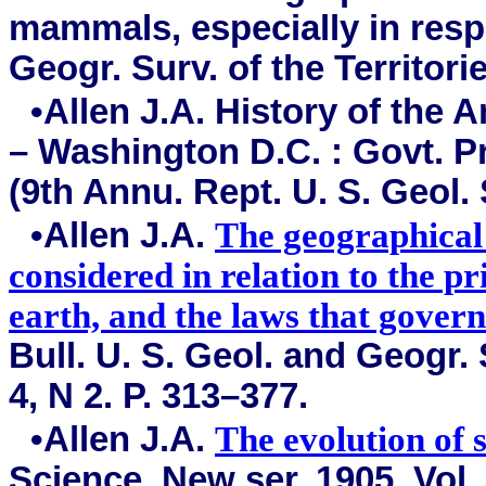
mammals, especially in respec
Geogr. Surv. of the Territorie
•Allen J.A. History of the 
– Washington D.C. : Govt. Pri
(9th Annu. Rept. U. S. Geol. 
•Allen J.A.
The geographical
considered in relation to the pr
earth, and the laws that govern 
Bull. U. S. Geol. and Geogr. S
4, N 2. P. 313–377.
•Allen J.A.
The evolution of 
Science. New ser. 1905. Vol. 