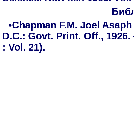
Биб
•Chapman F.M. Joel Asaph 
D.C.: Govt. Print. Off., 1926.
; Vol. 21).