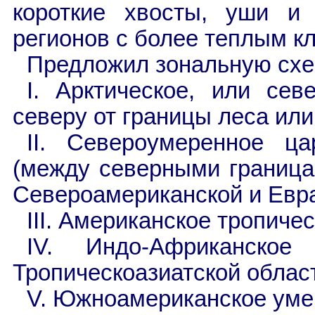
короткие хвосты, уши и 
регионов с более теплым кл
Предложил зональную схе
I. Арктическое, или сев
северу от границы леса или
II. Североумеренное ца
(между северными границам
Североамериканской и Евра
III. Американское тропиче
IV. Индо-Африканско
Тропическоазиатской облас
V. Южноамериканское уме