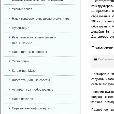
В соответстви
конструкторски
Ученый совет
— Правила), н
образования Р
Наши конференции, школы и семинары
2019 г., с уче
образования Р
Публикации
декабря № 14
Дальневосточн
Результаты интеллектуальной
деятельности
Приморские
Наши гранты и проекты
Опубликован
Экспедиции
Коллекции Музея
Приморские би
озвучили итог
Диссертационные советы
остывшего вулк
Аспирантура и образование
Древние вулка
подводных скло
Наша история
воочию наблюда
Справочная информация
Подробнее - в