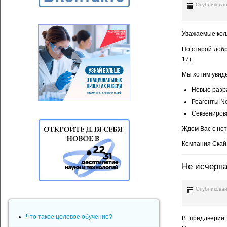
Опубликован
Уважаемые кол
По старой добр
17).
Мы хотим увиде
Новые разр
Реагенты Ne
Секвениров
Ждем Вас с не
Компания СкайГ
Не исчерпа
Опубликован
Что такое целевое обучение?
В преддверии 