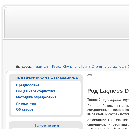
Вы здесь:
Главная
Класс Rhynchonellata
Отряд Terebratulida
Тип Brachiopoda – Плеченогие
Предисловие
Род
Laqueus
D
Общая характеристика
Методика определения
Типовой вид:
Laqueus ery
Литература
Диагноз. Раковины гладк
Об авторе
соединенные. Ножной во
выражены и сохраняются
Замечание.
Систематика 
синонимов. Типовой вид 
Таксономия
L. vancouveriensis
только