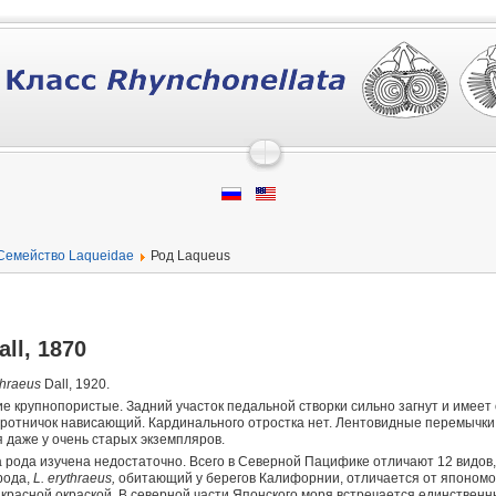
Семейство Laqueidae
Род Laqueus
all, 1870
thraeus
Dall, 1920.
ие крупнопористые. Задний участок педальной створки сильно загнут и имее
ротничок нависающий. Кардинального отростка нет. Лентовидные перемычки 
 даже у очень старых экземпляров.
рода изучена недостаточно. Всего в Северной Пацифике отличают 12 видов, 
рода,
L. erythraeus,
обитающий у берегов Калифорнии, отличается от японом
 красной окраской. В северной части Японского моря встречается единствен