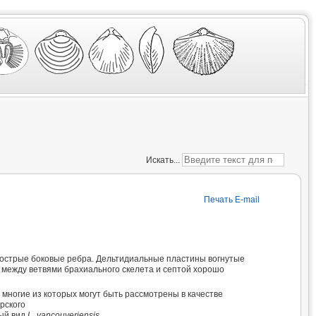
Искать...
Печать
E-mail
т острые боковые ребра. Дельтидиальные пластины вогнутые
между ветвями брахиального скелета и септой хорошо
многие из которых могут быть рассмотрены в качестве
орского
ный вид
L. vancouveriensis.