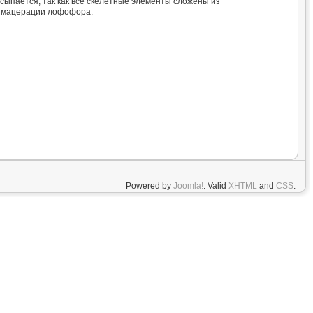
сыпается, так как все скелетные элементы сложены из
е мацерации лофофора.
Powered by
Joomla!
. Valid
XHTML
and
CSS
.