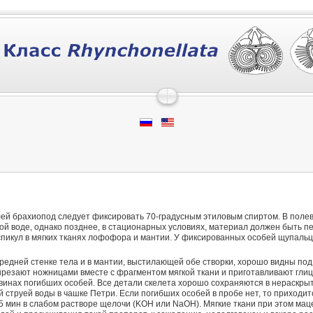
лей брахиопод следует фиксировать 70-градусным этиловым спиртом. В поле
й воде, однако позднее, в стационарных условиях, материал должен быть пе
спикул в мягких тканях лофофора и мантии. У фиксированных особей щупаль
едней стенке тела и в мантии, выстилающей обе створки, хорошо видны под
резают ножницами вместе с фрагментом мягкой ткани и приготавливают глиц
ковинах погибших особей. Все детали скелета хорошо сохраняются в нераскр
й струей воды в чашке Петри. Если погибших особей в пробе нет, то приход
15 мин в слабом растворе щелочи (KOH или NaOH). Мягкие ткани при этом мац