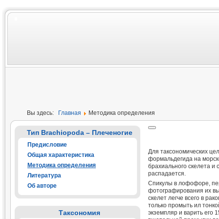
Вы здесь:
Главная
Методика определения
Тип Brachiopoda – Плеченогие
Предисловие
Для таксономических це
Общая характеристика
формальдегида на морско
Методика определения
брахиального скелета и 
распадается.
Литература
Спикулы в лофофоре, пер
Об авторе
фотографирования их вы
скелет легче всего в ра
только промыть ил тонко
Таксономия
экземпляр и варить его 