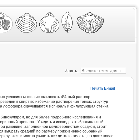
Искать...
Печать
E-mail
вых условиях можно использовать 4%-ный раствор
реведен в спирт во избежание растворения тонких структур
ца лофофора скручиваются в спираль и фильтрующая стенка
 бинокуляром, но для более подробного исследования и
ериновый препарат. Увидеть и исследовать брахиальный
ытой раковине, заполненной мелкозернистым осадком, стоит
ится выбрать средний по размеру прижизненно собранный
ерируются, и можно увидеть все детали скелета, но даже после