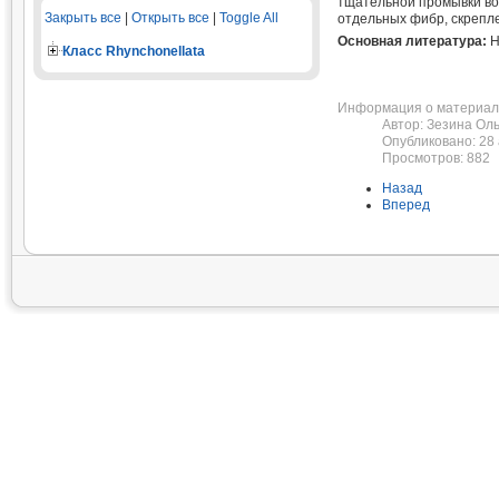
тщательной промывки вод
Закрыть все
|
Открыть все
|
Toggle All
отдельных фибр, скрепл
Основная литература:
H
Класс Rhynchonellata
Информация о материал
Автор:
Зезина Оль
Опубликовано: 28 
Просмотров: 882
Назад
Вперед