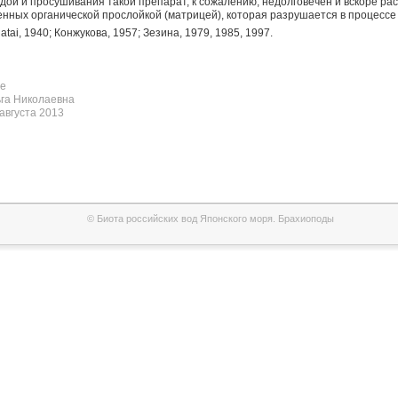
ой и просушивания такой препарат, к сожалению, недолговечен и вскоре рас
енных органической прослойкой (матрицей), которая разрушается в процесс
atai, 1940; Конжукова, 1957; Зезина, 1979, 1985, 1997.
е
га Николаевна
августа 2013
© Биота российских вод Японского моря. Брахиоподы