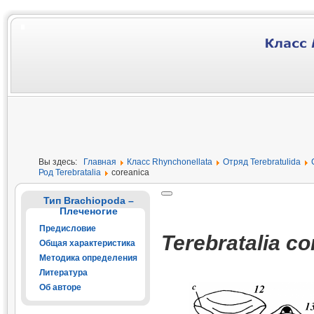
Вы здесь:
Главная
Класс Rhynchonellata
Отряд Terebratulida
Род Terebratalia
coreanica
Тип Brachiopoda –
Плеченогие
Предисловие
Terebratalia co
Общая характеристика
Методика определения
Литература
Об авторе