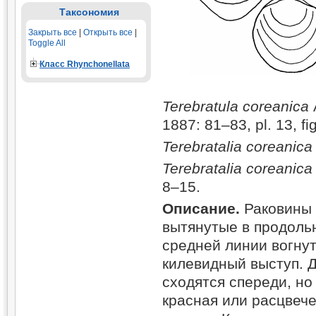
Таксономия
Закрыть все
|
Открыть все
|
Toggle All
Класс Rhynchonellata
Terebratula coreanica
A
1887: 81–83, pl. 13, fi
Terebratalia coreanica
Terebratalia coreanica
8–15.
Описание.
Раковины 
вытянутые в продоль
средней линии вогну
килевидный выступ. 
сходятся спереди, но
красная или расцвеч