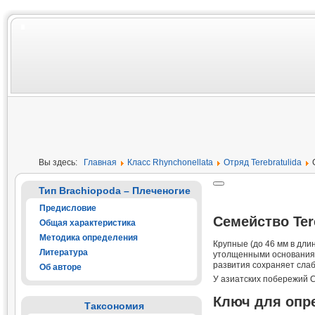
Вы здесь:
Главная
Класс Rhynchonellata
Отряд Terebratulida
Тип Brachiopoda – Плеченогие
Предисловие
Семейство
Ter
Общая характеристика
Методика определения
Крупные (до 46 мм в дли
Литература
утолщенными основаниям
развития сохраняет слаб
Об авторе
У азиатских побережий 
Ключ для опр
Таксономия