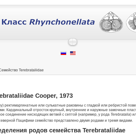
Семейство Terebrataliidae
ebrataliidae
Cooper, 1973
ну) ректимаргинатные или сулькатные раковины с гладкой или ребристой пов
и. Кардинальный отросток крупный, внутренние и наружные замочные пласт
ое соединение нисходящих ветвей с септой (например, у рода
Terebratalia
) и
Северной Пацифики семейство представлено двумя родами и тремя видами.
еделения родов семейства
Terebrataliidae