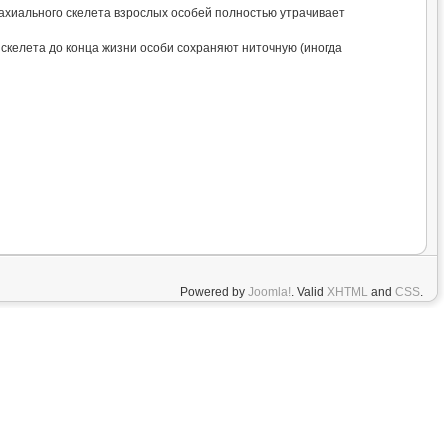
ахиального скелета взрослых особей полностью утрачивает
 скелета до конца жизни особи сохраняют ниточную (иногда
Powered by
Joomla!
. Valid
XHTML
and
CSS
.