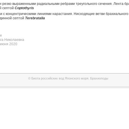
ми резко выраженными радиальными ребрами треугольного сечения. Лента бр
й септой
Coptothyris
или с концентрическими линиями нарастания. Нисходящие ветви брахиального
единной септой
Terebratalia
е
га Николаевна
 июня 2020
© Биота российских вод Японского моря. Брахиоподы