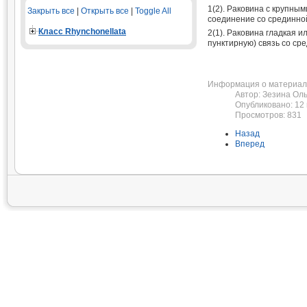
1(2). Раковина с крупны
Закрыть все
|
Открыть все
|
Toggle All
соединение со срединно
Класс Rhynchonellata
2(1). Раковина гладкая 
пунктирную) связь со ср
Информация о материал
Автор:
Зезина Оль
Опубликовано: 12
Просмотров: 831
Назад
Вперед