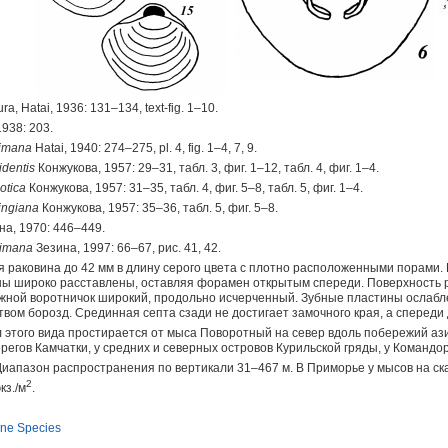
a, Hatai, 1936: 131–134, text-fig. 1–10.
1938: 203.
simana
Hatai, 1940: 274–275, pl. 4, fig. 1–4, 7, 9.
identis
Конжукова, 1957: 29–31, табл. 3, фиг. 1–12, табл. 4, фиг. 1–4.
hotica
Конжукова, 1957: 31–35, табл. 4, фиг. 5–8, табл. 5, фиг. 1–4.
ringiana
Конжукова, 1957: 35–36, табл. 5, фиг. 5–8.
на, 1970: 446–449.
simana
Зезина, 1997: 66–67, рис. 41, 42.
 раковина до 42 мм в длину серого цвета с плотно расположенными порами.
ы широко расставлены, оставляя форамен открытым спереди. Поверхность р
ной воротничок широкий, продольно исчерченный. Зубные пластины ослаблен
вом борозд. Срединная септа сзади не достигает замочного края, а спереди
 этого вида простирается от мыса Поворотный на север вдоль побережий ази
егов Камчатки, у средних и северных островов Курильской гряды, у Командорс
иапазон распространения по вертикали 31–467 м. В Приморье у мысов на ска
2
кз./м
.
ine Species