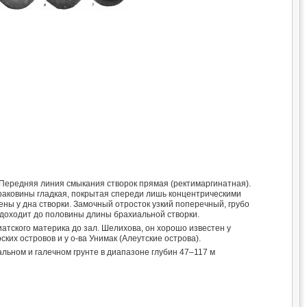
 Передняя линия смыкания створок прямая (ректимаргинатная).
аковины гладкая, покрытая спереди лишь концентрическими
ы у дна створки. Замочный отросток узкий поперечный, грубо
 доходит до половины длины брахиальной створки.
атского материка до зал. Шелихова, он хорошо известен у
ких островов и у о-ва Унимак (Алеутские острова).
льном и галечном грунте в диапазоне глубин 47–117 м