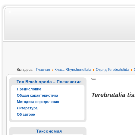
Вы здесь:
Главная
Класс Rhynchonellata
Отряд Terebratulida
Тип Brachiopoda – Плеченогие
Предисловие
Terebratalia ti
Общая характеристика
Методика определения
Литература
Об авторе
Таксономия