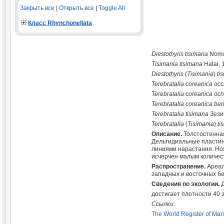
Закрыть все
|
Открыть все
|
Toggle All
Класс Rhynchonellata
Diestothyris tisimana
Nomur
Tisimania tisimana
Hatai, 
Diestothyris
(
Tisimania
)
ti
Terebratalia coreanica occ
Terebratalia coreanica oc
Terebratalia coreanica be
Terebratalia tisimana
Зези
Terebratalia
(
Tisimania
)
ti
Описание.
Толстостенная
Дельтидиальные пластин
линиями нарастания. Нож
исчерчен малым количест
Распространение.
Ареал
западных и восточных бер
Сведения по экологии.
Д
достигает плотности 40 э
Ссылки:
The World Register of Mar