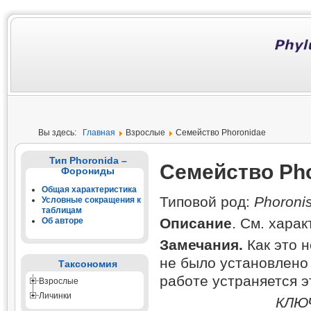
Вы здесь:
Главная
Взрослые
Семейство Phoronidae
Тип Phoronida –
Семейство Pho
Форониды
Общая характеристика
Типовой род:
Phoroni
Условные сокращения к
таблицам
Описание
. См. харак
Об авторе
Замечания.
Как это н
не было установлено
Таксономия
работе устраняется э
Взрослые
Личинки
КЛЮ