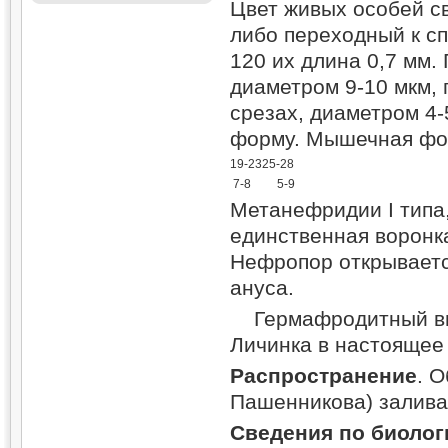
Цвет живых особей с
либо переходный к сп
120 их длина 0,7 мм.
диаметром 9-10 мкм, 
срезах, диаметром 4
форму. Мышечная фо
19-23
25-28
7-8
5-9
Метанефридии I типа,
единственная воронк
Нефропор открываетс
ануса.
Гермафродитный вид
Личинка в настоящее
Распространение
. 
Пашенникова) залива
Сведения по биолог