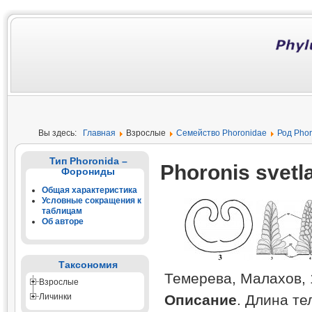
Вы здесь:
Главная
Взрослые
Семейство Phoronidae
Род Phor
Тип Phoronida –
Phoronis svetl
Форониды
Общая характеристика
Условные сокращения к
таблицам
Об авторе
Таксономия
Темерева, Малахов, 1
Взрослые
Описание
. Длина те
Личинки