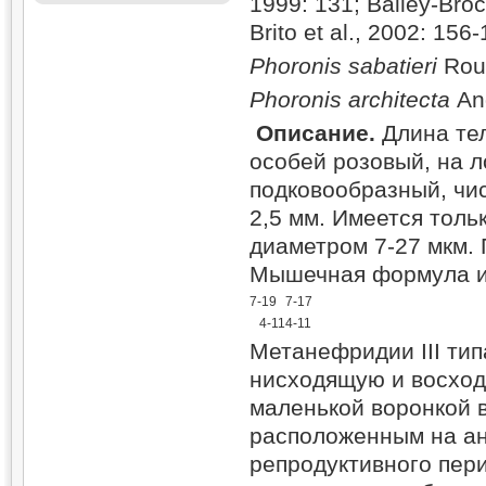
1999: 131; Bailey-Broc
Brito et al., 2002: 156-
Phoronis sabatieri
Roul
Phoronis architecta
And
Описание
.
Длина тел
особей розовый, на 
подковообразный, чис
2,5 мм. Имеется толь
диаметром 7-27 мкм.
Мышечная формула и
7-19
7-17
4-11
4-11
Метанефридии III тип
нисходящую и восход
маленькой воронкой в
расположенным на ан
репродуктивного пер