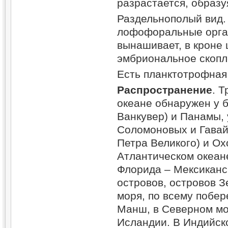
разрастается, образу
Раздельнополый вид
лофофоральные орга
вынашивает, в кроне
эмбриональное скопл
Есть планктотрофная
Распространение
. 
океане обнаружен у 
Ванкувер) и Панамы, 
Соломоновых и Гавайс
Петра Великого) и Ох
Атлантическом океане
Флорида – Мексиканск
островов, островов 
моря, по всему побер
Манш, в Северном мо
Исландии. В Индийско