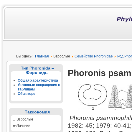
Вы здесь:
Главная
Взрослые
Семейство Phoronidae
Род Phor
Тип Phoronida –
Phoronis psamm
Форониды
Общая характеристика
Условные сокращения к
таблицам
Об авторе
Таксономия
Phoronis psammophil
Взрослые
1982: 45; 1979: 40-41;
Личинки