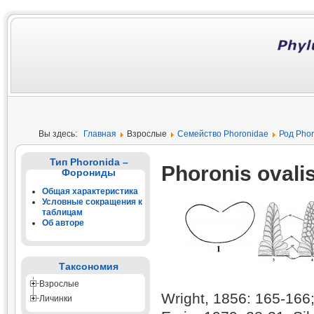
Вы здесь:
Главная
Взрослые
Семейство Phoronidae
Род Phor
Тип Phoronida –
Phoronis ovali
Форониды
Общая характеристика
Условные сокращения к
таблицам
Об авторе
Таксономия
Взрослые
Wright, 1856: 165-166
Личинки