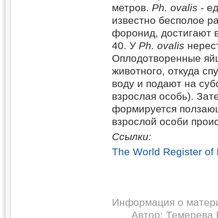
метров.
Ph
.
ovalis
- е
известно бесполое р
форонид, достигают в
40. У
Ph
.
ovalis
нерест
Оплодотворенные яйц
животного, откуда сп
воду и подают на субс
взрослая особь). Зат
формируется ползаю
взрослой особи проис
Ссылки:
The World Register of
Информация о матер
Автор:
Темерева 