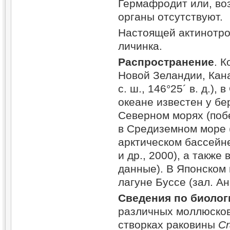
Гермафродит или, в
органы отсутствуют.
Настоящей актинотро
личинка.
Распространение
. 
Новой Зеландии, Кана
с. ш., 146°25´ в. д.)
океане известен у бе
Северном морях (поб
в Средиземном море 
арктическом бассейн
и др., 2000), а такж
данные). В Японском 
лагуне Буссе (зал. Ан
Сведения по биолог
различных моллюсков,
створках раковины
Cr