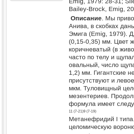
Emig, 1979: 28-31; Sil
Bailey-Brock, Emig, 2
Описание
. Мы прив
Анива, в скобках дан
Эмига (Emig, 1979). Д
(0,15-0,35) мм. Цвет
коричневатый (в жив
часто по телу и щуп
овальный, число щупал
1,2) мм. Гигантские 
присутствуют и левое
мкм. Туловищный цел
мезентериев. Продол
формула имеет след
11 (7-21)
9 (7-19)
Метанефридий I типа
целомическую воронк