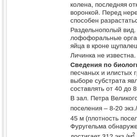
колена, последняя о
воронкой. Перед нер
способен разрастать
Раздельнополый вид.
лофофоральные орга
яйца в кроне щупалец
Личинка не известна.
Сведения по биолог
песчаных и илистых 
выборе субстрата явл
составлять от 40 до 
В зал. Петра Великог
поселения – 8-20 экз.
45 м (плотность посел
Фуругельма обнаружен
2
достигает 312 экз./м
.