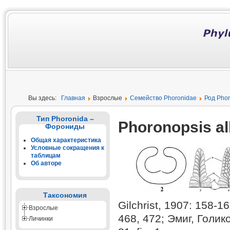
Вы здесь:
Главная
Взрослые
Семейство Phoronidae
Род Phor
Тип Phoronida –
Phoronopsis al
Форониды
Общая характеристика
Условные сокращения к
таблицам
Об авторе
Таксономия
Gilchrist, 1907: 158-1
Взрослые
468, 472; Эмиг, Голико
Личинки