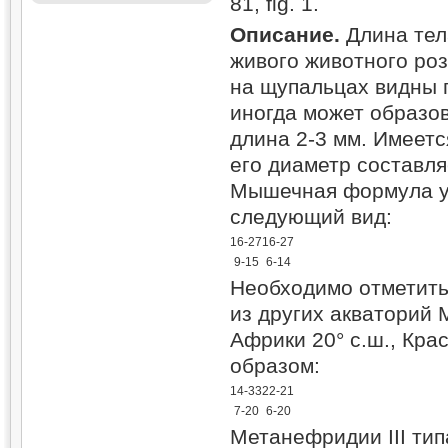
81, fig. 1.
Описание.
Длина тела
живого животного ро
на щупальцах видны 
иногда может образов
длина 2-3 мм. Имеетс
его диаметр составля
Мышечная формула у 
следующий вид:
16-27
16-27
9-15
6-14
Необходимо отметить
из других акваторий
Африки 20° с.ш., Кра
образом:
14-33
22-21
7-20
6-20
Метанефридии III ти