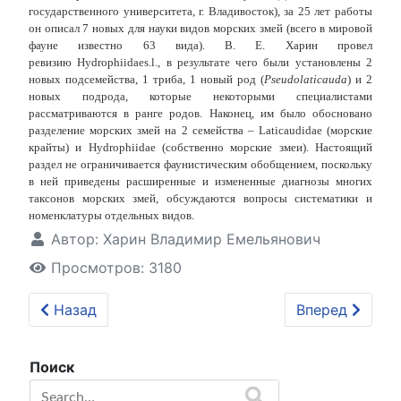
государственного университета, г. Владивосток), за 25 лет работы
он описал 7 новых для науки видов морских змей (всего в мировой
фауне известно 63 вида). В. Е. Харин провел
ревизию
Hydrophiidae
s
.
l
., в результате чего были установлены 2
новых подсемейства, 1 триба, 1 новый род (
Pseudolaticauda
) и 2
новых подрода, которые некоторыми специалистами
рассматриваются в ранге родов. Наконец, им было обосновано
разделение морских змей на 2 семейства –
Laticaudidae
(морские
крайты) и
Hydrophiidae
(собственно морские змеи). Настоящий
раздел не ограничивается фаунистическим обобщением, поскольку
в ней приведены расширенные и измененные диагнозы многих
таксонов морских змей, обсуждаются вопросы систематики и
номенклатуры отдельных видов.
Автор:
Харин Владимир Емельянович
Просмотров: 3180
Предыдущий: Top gallery
Следующий: А
Назад
Вперед
Поиск