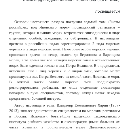
посвящается
Основой настоящего раздела послужил седьмой том «Биоты
российских вод Японского моря» посвященный рептилиям –
группе, которая в наших морях встречается эпизодически в виде
отдельных особей, заходящих из субтропиков. К настоящему
времени в российских водах зарегистрировано 2 вида морских
черепах и 2 вида морских змей. Некоторые особи морских черепах
проникают далеко на север, вплоть до Берингова и Баренцева
морей, в то время как все находки морских змей в отечественных
водах были сделаны только в зал. Петра Великого. В определитель
включены еще 1 вид черепах и 7 видов змей, которые могут
проникнуть в зал. Петра Великого из южной части Японского моря.
В южной части залива морские змеи неоднократно
регистрировались рыбаками, но лишь отдельные экземпляры
попадали в руки специалистов, поэтому каждая новая находка
представляет большой интерес.
Автор настоящего тома, Владимир Емельянович Харин (1957-
2013), являлся единственным специалистом по морским рептилиям
в России. Используя богатейшие коллекции Тихоокеанского
института рыбного хозяйства и океанографии (ныне большая их
часть хранится в Зоологическом музее Дальневосточного